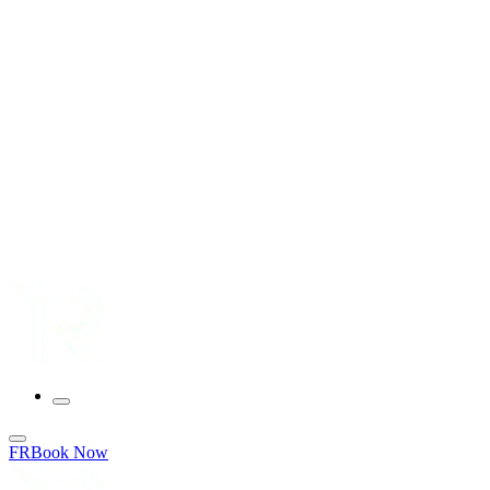
FR
Book Now